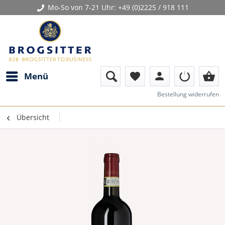
Mo-So von 7-21 Uhr:
+49 (0)2225 / 918 111
person
shopping_basket
Menü
favorite
Bestellung widerrufen
Übersicht