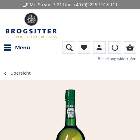
Mo-So von 7-21 Uhr:
+49 (0)2225 / 918 111
person
shopping_basket
Menü
favorite
Bestellung widerrufen
Übersicht