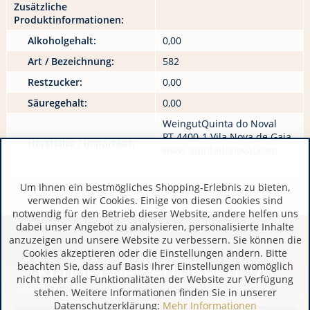
Zusätzliche
Produktinformationen:
Alkoholgehalt:
0,00
Art / Bezeichnung:
582
Restzucker:
0,00
Säuregehalt:
0,00
WeingutQuinta do Noval
PT 4400-1 Vila Nova de Gaia
Hersteller / Importeur:
www.quintadonoval.com
Um Ihnen ein bestmögliches Shopping-Erlebnis zu bieten,
verwenden wir Cookies. Einige von diesen Cookies sind
notwendig für den Betrieb dieser Website, andere helfen uns
dabei unser Angebot zu analysieren, personalisierte Inhalte
anzuzeigen und unsere Website zu verbessern. Sie können die
Cookies akzeptieren oder die Einstellungen ändern. Bitte
Kundenbewertungen (8)
beachten Sie, dass auf Basis Ihrer Einstellungen womöglich
nicht mehr alle Funktionalitäten der Website zur Verfügung
stehen. Weitere Informationen finden Sie in unserer
Datenschutzerklärung:
Mehr Informationen