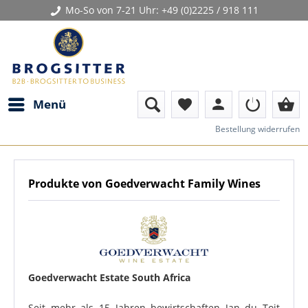
Mo-So von 7-21 Uhr:
+49 (0)2225 / 918 111
person
shopping_basket
Menü
favorite
Bestellung widerrufen
Produkte von Goedverwacht Family Wines
Goedverwacht Estate South Africa
Seit mehr als 15 Jahren bewirtschaften Jan du Toit