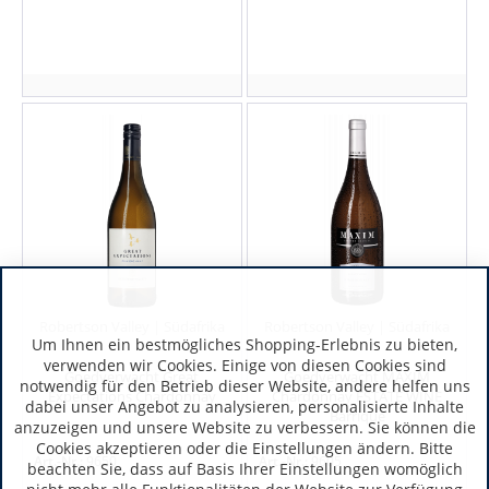
Robertson Valley | Südafrika
Robertson Valley | Südafrika
Um Ihnen ein bestmögliches Shopping-Erlebnis zu bieten,
verwenden wir Cookies. Einige von diesen Cookies sind
Goedverwacht Great
Goedverwacht MAXIM
notwendig für den Betrieb dieser Website, andere helfen uns
Expectations Chardonnay
Chardonnay ESTATE WINE
dabei unser Angebot zu analysieren, personalisierte Inhalte
Barrique
anzuzeigen und unsere Website zu verbessern. Sie können die
Cookies akzeptieren oder die Einstellungen ändern. Bitte
Art.-Nr.:
9650
Art.-Nr.:
9605
beachten Sie, dass auf Basis Ihrer Einstellungen womöglich