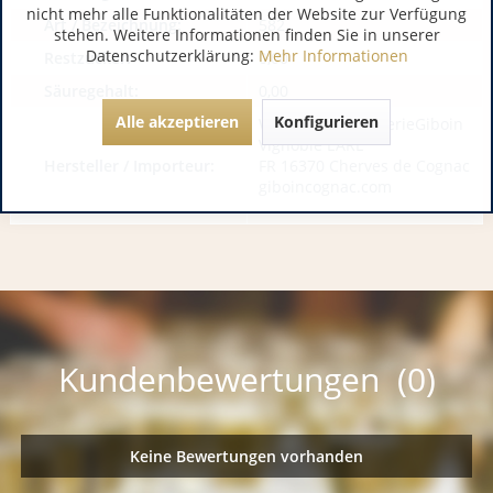
nicht mehr alle Funktionalitäten der Website zur Verfügung
Art / Bezeichnung:
582
stehen. Weitere Informationen finden Sie in unserer
Datenschutzerklärung:
Mehr Informationen
Restzucker:
0,00
Säuregehalt:
0,00
Alle akzeptieren
Konfigurieren
Weingut & DistellerieGiboin
Vignoble EARL
Hersteller / Importeur:
FR 16370 Cherves de Cognac
giboincognac.com
Kundenbewertungen (0)
Keine Bewertungen vorhanden