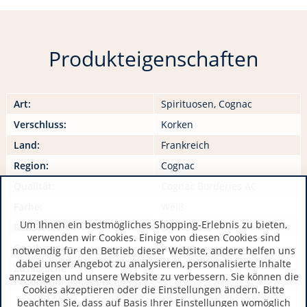
Produkteigenschaften
Art:
Spirituosen, Cognac
Verschluss:
Korken
Land:
Frankreich
Region:
Cognac
Qualität:
Cognac Borderies AC
Farbe:
Weiß
Um Ihnen ein bestmögliches Shopping-Erlebnis zu bieten,
Rebsorte:
Ugni Blanc
verwenden wir Cookies. Einige von diesen Cookies sind
Geschmack:
trocken
notwendig für den Betrieb dieser Website, andere helfen uns
dabei unser Angebot zu analysieren, personalisierte Inhalte
Zusätzliche
anzuzeigen und unsere Website zu verbessern. Sie können die
Produktinformationen:
Cookies akzeptieren oder die Einstellungen ändern. Bitte
Alkoholgehalt:
0,00
beachten Sie, dass auf Basis Ihrer Einstellungen womöglich