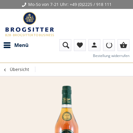
Mo-So von 7-21 Uhr:
+49 (0)2225 / 918 111
person
shopping_basket
Menü
favorite
Bestellung widerrufen
Übersicht