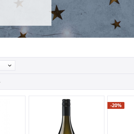
4
-20%