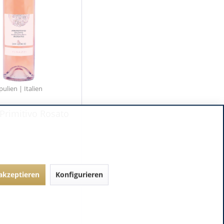
pulien | Italien
 Primitivo Rosato
 akzeptieren
Konfigurieren