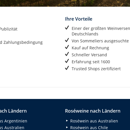
Ihre Vorteile
Einer der größten Weinverse
ublizität
Deutschlands
Von Sommeliers ausgesuchte
d Zahlungsbedingung
Kauf auf Rechnung
Schneller Versand
Erfahrung seit 1600
Trusted Shops zertifiziert
ach Ländern
Roséweine nach Ländern
s Argentinien
Roséwein aus Australien
s Australien
Roséwein aus Chile