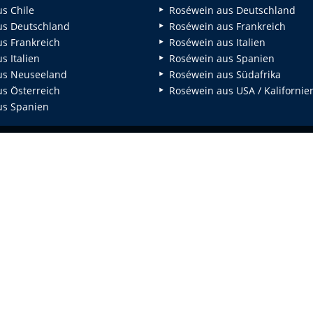
s Chile
Roséwein aus Deutschland
s Deutschland
Roséwein aus Frankreich
s Frankreich
Roséwein aus Italien
 Italien
Roséwein aus Spanien
us Neuseeland
Roséwein aus Südafrika
s Österreich
Roséwein aus USA / Kalifornie
s Spanien