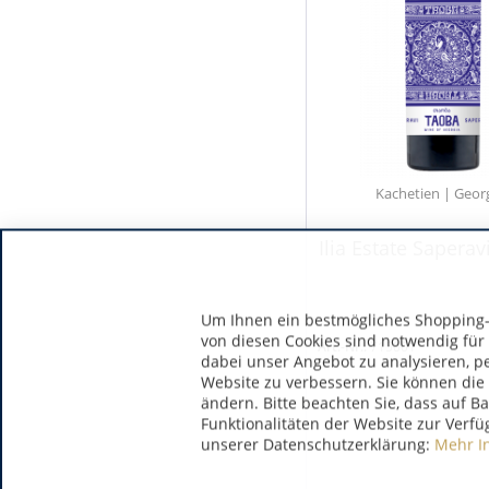
Kachetien | Geor
Ilia Estate Saperav
Um Ihnen ein bestmögliches Shopping-E
von diesen Cookies sind notwendig für
Art.-Nr.:
715001
dabei unser Angebot zu analysieren, p
Website zu verbessern. Sie können die 
ändern. Bitte beachten Sie, dass auf B
Funktionalitäten der Website zur Verfü
unserer Datenschutzerklärung:
Mehr I