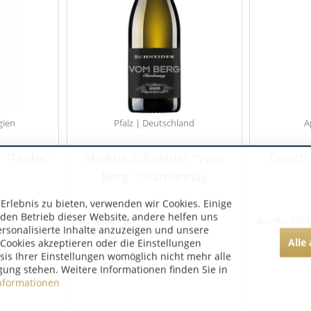
gien
Pfalz | Deutschland
A
i "Taoba"
Markus Schneider "Vom
Tinazzi
Berg" Chardonnay
rlebnis zu bieten, verwenden wir Cookies. Einige
 den Betrieb dieser Website, andere helfen uns
Art.-Nr.:
3511
Art.-Nr.:
3604
ersonalisierte Inhalte anzuzeigen und unsere
Alle
Cookies akzeptieren oder die Einstellungen
asis Ihrer Einstellungen womöglich nicht mehr alle
gung stehen. Weitere Informationen finden Sie in
nformationen