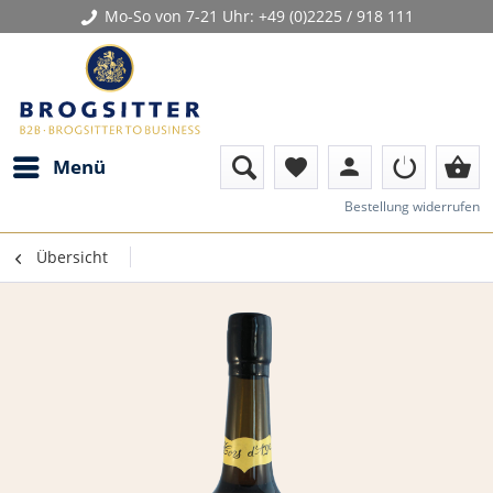
Mo-So von 7-21 Uhr:
+49 (0)2225 / 918 111
person
shopping_basket
Menü
favorite
Bestellung widerrufen
Übersicht