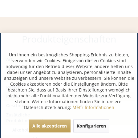
Produkteigenschaften
Um Ihnen ein bestmögliches Shopping-Erlebnis zu bieten,
Art:
Spirituosen, Brand
verwenden wir Cookies. Einige von diesen Cookies sind
notwendig für den Betrieb dieser Website, andere helfen uns
Verschluss:
Korken
dabei unser Angebot zu analysieren, personalisierte Inhalte
Land:
Frankreich
anzuzeigen und unsere Website zu verbessern. Sie können die
Cookies akzeptieren oder die Einstellungen ändern. Bitte
Region:
Normandie
beachten Sie, dass auf Basis Ihrer Einstellungen womöglich
nicht mehr alle Funktionalitäten der Website zur Verfügung
Farbe:
Keine Farbangabe
stehen. Weitere Informationen finden Sie in unserer
Geschmack:
keine Angabe
Datenschutzerklärung:
Mehr Informationen
Zusätzliche
Produktinformationen:
Alle akzeptieren
Konfigurieren
Alkoholgehalt:
0,00