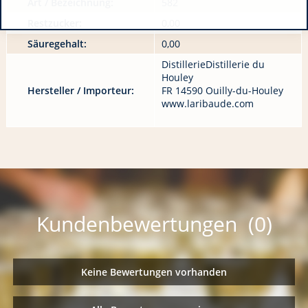
Art / Bezeichnung:
582
Restzucker:
0,00
Säuregehalt:
0,00
DistillerieDistillerie du
Houley
Hersteller / Importeur:
FR 14590 Ouilly-du-Houley
www.laribaude.com
Kundenbewertungen (0)
Keine Bewertungen vorhanden